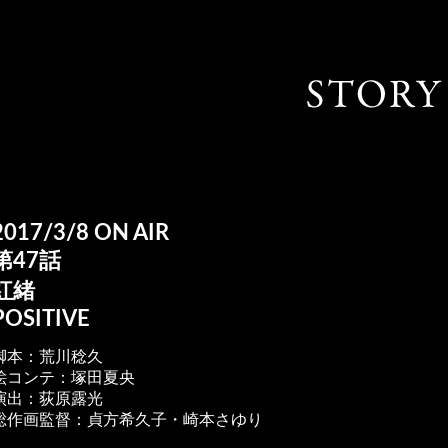
2017/3/8 ON AIR
第47話
紅緒
POSITIVE
脚本：荒川稔久
絵コンテ：塚田夏央
演出：荻原露光
総作画監督：貞方希久子・崎本さゆり