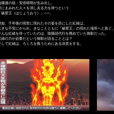
陰陽連の祖・安倍晴明が生み出し、
業にまみれた人々を消し去る力を持つという
「破星王（はじょうおう）」――。
突如、千年後の現世に現れたその姿を目にした紅緒は、
大きな不安にかられ、きなことともに「破星王」の現れた場所へと急ぐ
そんな紅緒を待っていたのは、陰陽頭代行を務めていた御影だった。
紅緒の力が必要だという御影が語ることとは？
そして紅緒は、ろくろを救うためにある決意をする。