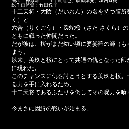
演出：神原雄二、五十嵐達也、荻原露光、堀内直樹
総作画監督：竹田逸子
十二天将・大陰（だいおん）の名を持つ膳所
く）と
六合（りくごう）・蹉蛇桜（さだ さくら）
ともに戦った仲間だった。
だが彼は、桜がまだ幼い頃に婆娑羅の師（も
まう。
以来、美玖と桜にとって共通の仇となった師
に現れた。
このチャンスに仇を討とうとする美玖と桜。
る力を手に入れるため、
十二天将であるふたりを倒してその呪力を喰
今まさに因縁の戦いが始まる。