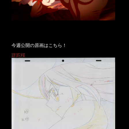
今週公開の原画はこちら！
蹉
跎
桜